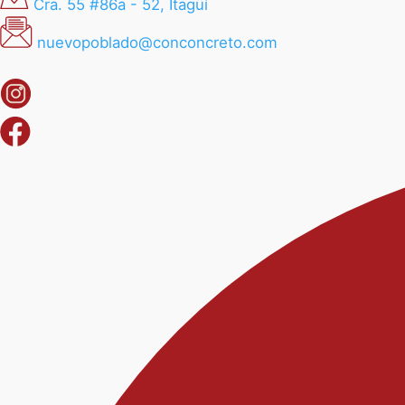
Cra. 55 #86a - 52, Itagüí
nuevopoblado@conconcreto.com